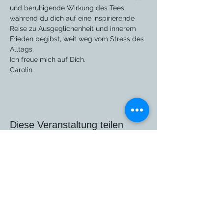
und beruhigende Wirkung des Tees, 
während du dich auf eine inspirierende 
Reise zu Ausgeglichenheit und innerem 
Frieden begibst, weit weg vom Stress des 
Alltags.
Ich freue mich auf Dich.
Carolin
Diese Veranstaltung teilen
deepgrow
Carolin Bartschak