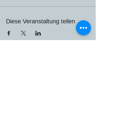
Diese Veranstaltung teilen
deepgrow
Carolin Bartschak
Cäcilienstraße 13
D- 41352 Korschenbroich / Glehn
(in der Nähe von Mönchengladbach)
info@deepgrow.de
Versand & Rückgabe
/
AGB
/
Zahlung
/
Stornobedingungen
/
Über mich
/
Cookies