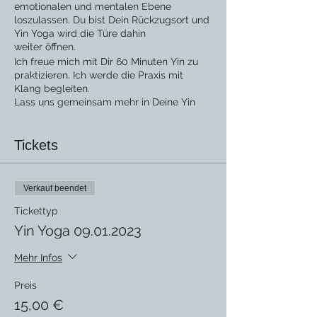
emotionalen und mentalen Ebene
loszulassen. Du bist Dein Rückzugsort und
Yin Yoga wird die Türe dahin
weiter öffnen.
Ich freue mich mit Dir 60 Minuten Yin zu
praktizieren. Ich werde die Praxis mit
Klang begleiten.
Lass uns gemeinsam mehr in Deine Yin
Energie fließen.
Mach es Dir cozy
Tickets
Bereite Dir einen ruhigen Ort mit Deiner
Yogamatte und einer Decke vor. Vielleicht
zündest Du Dir eine Kerze und / oder
Räucherwerk an. Stimme Dich auf Deine
Verkauf beendet
Me-Time ein. Falls Du 2 Blöcke, ein
Mediationskissen, eine Decke und ein
Tickettyp
Bolster zu Hause hast, kannst Du alles
Yin Yoga 09.01.2023
gerne für Deine Praxis neben Deine Matte
platzieren. Bereite Dir einen Tee oder ein
Mehr Infos
Wasser für bzw. nach Deiner Praxis vor.
Ich freue mich auf Dich.
Preis
Carolin
15,00 €