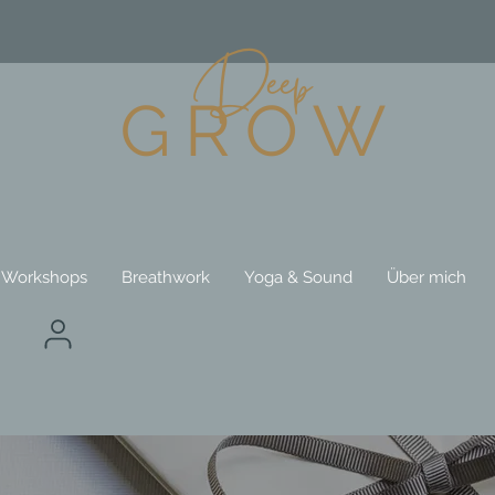
 Workshops
Breathwork
Yoga & Sound
Über mich