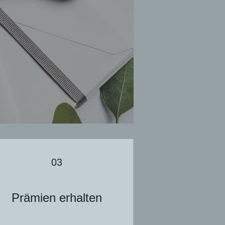
n
03
Prämien erhalten