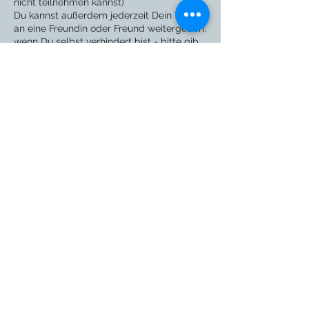
nicht teilnehmen kannst)
Du kannst außerdem jederzeit Dein Ticket
an eine Freundin oder Freund weitergeben,
wenn Du selbst verhindert bist - bitte gib
mir hier nur kurz eine Info
ein Yogakurs kann bis zu 48h vor
Kursbeginn kostenfrei storniert werden.
Mit deiner Bestellung erklärst du dich mit
unseren Allgemeinen
Geschäftsbedingungen, Widerrufs- und
Datenschutzbestimmungen einverstanden.
Bei Dienstleistungen stimme ich
ausdrücklich zu, dass mit der in Auftrag
gegebenen Dienstleistung vor Ablauf der
Widerrufsfrist begonnen wird. Ich bin mir
bewusst, dass mein Widerrufsrecht bei
Kontaktangaben